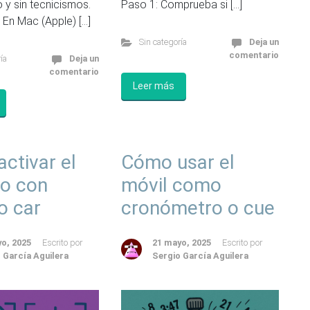
 y sin tecnicismos.
Paso 1: Comprueba si […]
En Mac (Apple) […]
Sin categoría
Deja un
comentario
ía
Deja un
comentario
Leer más
ctivar el
Cómo usar el
o con
móvil como
o car
cronómetro o cue
o, 2025
Escrito por
21 mayo, 2025
Escrito por
 García Aguilera
Sergio García Aguilera