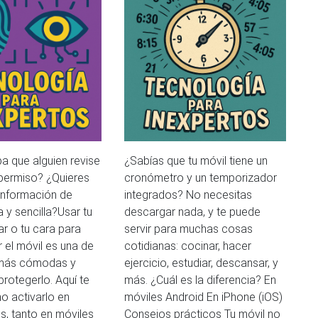
a que alguien revise
¿Sabías que tu móvil tiene un
 permiso? ¿Quieres
cronómetro y un temporizador
 información de
integrados? No necesitas
 y sencilla?Usar tu
descargar nada, y te puede
lar o tu cara para
servir para muchas cosas
 el móvil es una de
cotidianas: cocinar, hacer
 más cómodas y
ejercicio, estudiar, descansar, y
rotegerlo. Aquí te
más. ¿Cuál es la diferencia? En
o activarlo en
móviles Android En iPhone (iOS)
, tanto en móviles
Consejos prácticos Tu móvil no