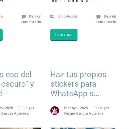
Es […]
como Chromecast. […]
ía
Deja un
Sin categoría
Deja un
comentario
comentario
Leer más
s eso del
Haz tus propios
oscuro” y
stickers para
é
WhatsApp s...
o, 2025
Escrito por
15 mayo, 2025
Escrito por
 García Aguilera
Sergio García Aguilera