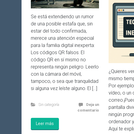
Se está extendiendo un rumor
de una posible estafa que, sin
estar del todo confirmada,
merece una atención especial
para la familia digital inexperta:
Los códigos QR falsos. El
código QR en sí mismo no
representa ningún peligro. Leerlo
¿Quieres ve
con la cámara del móvil,
mismo tiemp
tampoco, o sea que tranquilidad
Por ejemplo
si alguna vez leíste alguno. El […]
vídeo, o un
correo.¡Pue
Sin categoría
Deja un
pantalla div
comentario
ningún prog
ordenador ya
Leer más
Aquí te expl