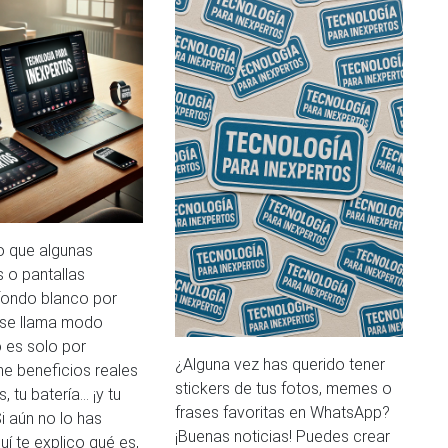
o que algunas
 o pantallas
fondo blanco por
 se llama modo
o es solo por
¿Alguna vez has querido tener
ene beneficios reales
stickers de tus fotos, memes o
, tu batería… ¡y tu
frases favoritas en WhatsApp?
i aún no lo has
¡Buenas noticias! Puedes crear
í te explico qué es,