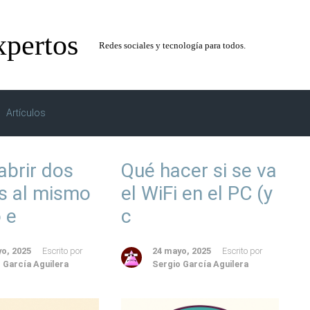
xpertos
Redes sociales y tecnología para todos.
Artículos
brir dos
Qué hacer si se va
s al mismo
el WiFi en el PC (y
 e
c
o, 2025
Escrito por
24 mayo, 2025
Escrito por
 García Aguilera
Sergio García Aguilera