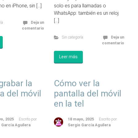
o en iPhone, sin […]
solo es para llamadas o
WhatsApp: también es un reloj
[…]
ía
Deja un
comentario
Sin categoría
Deja un
comentario
Leer más
rabar la
Cómo ver la
la del móvil
pantalla del móvil
en la tel
o, 2025
Escrito por
18 mayo, 2025
Escrito por
 García Aguilera
Sergio García Aguilera