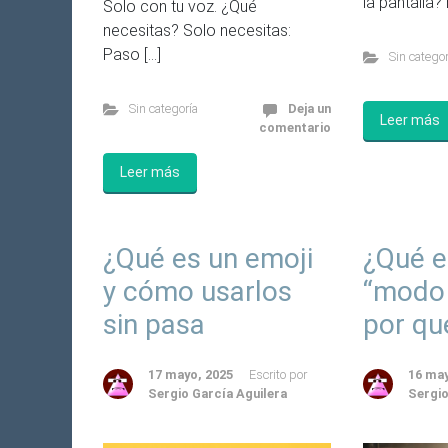
la pantalla? 
Solo con tu voz. ¿Qué
necesitas? Solo necesitas:
Paso […]
Sin categor
Sin categoría
Deja un
Leer más
comentario
Leer más
¿Qué es un emoji
¿Qué e
y cómo usarlos
“modo 
sin pasa
por qu
17 mayo, 2025
Escrito por
16 may
Sergio García Aguilera
Sergio