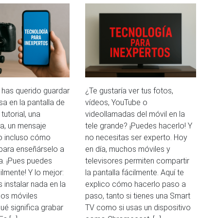
 has querido guardar
¿Te gustaría ver tus fotos,
a en la pantalla de
vídeos, YouTube o
tutorial, una
videollamadas del móvil en la
a, un mensaje
tele grande? ¡Puedes hacerlo! Y
o incluso cómo
no necesitas ser experto. Hoy
para enseñárselo a
en día, muchos móviles y
a. ¡Pues puedes
televisores permiten compartir
ilmente! Y lo mejor:
la pantalla fácilmente. Aquí te
 instalar nada en la
explico cómo hacerlo paso a
los móviles
paso, tanto si tienes una Smart
ué significa grabar
TV como si usas un dispositivo