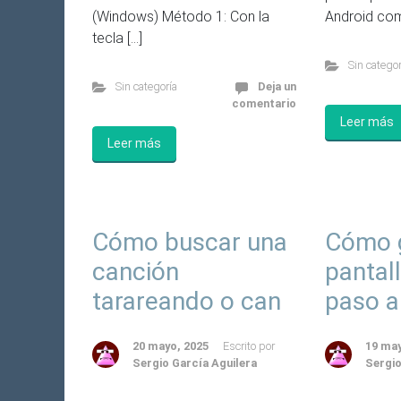
(Windows) Método 1: Con la
Android com
tecla […]
Sin categor
Sin categoría
Deja un
comentario
Leer más
Leer más
Cómo buscar una
Cómo g
canción
pantal
tarareando o can
paso a
20 mayo, 2025
Escrito por
19 may
Sergio García Aguilera
Sergio