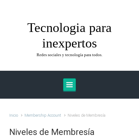
Saltar al contenido principal
Tecnologia para
inexpertos
Redes sociales y tecnología para todos.
Inicio
Membership Account
Niveles de Membresía
Niveles de Membresía