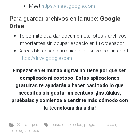
Meet
https://meet.google.com
Para guardar archivos en la nube:
Google
Drive
Te permite guardar documentos, fotos y archivos
importantes sin ocupar espacio en tu ordenador.
Accesible desde cualquier dispositivo con internet.
https://drive.google.com
Empezar en el mundo digital no tiene por qué ser
complicado ni costoso. Estas aplicaciones
gratuitas te ayudarán a hacer casi todo lo que
necesitas sin gastar un centavo. ¡Instálalas,
pruébalas y comienza a sentirte más cómodo con
la tecnología día a día!
Sin categoría
basico
,
inexpertos
,
programas
,
spicon
,
tecnologia
,
torpes