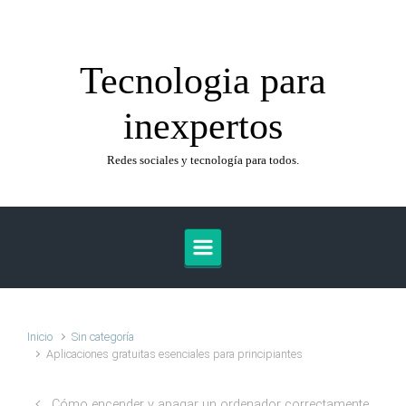
Saltar al contenido principal
Tecnologia para
inexpertos
Redes sociales y tecnología para todos.
Inicio
Sin categoría
Aplicaciones gratuitas esenciales para principiantes
Cómo encender y apagar un ordenador correctamente