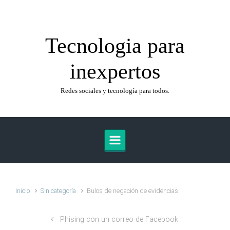
Saltar al contenido principal
Tecnologia para
inexpertos
Redes sociales y tecnología para todos.
Inicio
Sin categoría
Bulos de negación de evidencias
Phising con un correo de Facebook