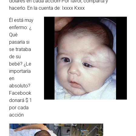
dólares en cada acción!
Por favor, comparta y
hacerlo.
En la cuenta de: Ixxxx Kxxx
Él está muy
enfermo:
¿
Qué
pasaría si
se trataba
de su
bebé? ¿Le
importaría
en
absoluto?
Facebook
donará $ 1
por cada
acción