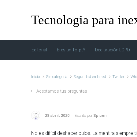
Saltar al contenido principal
Tecnologia para ine
Editorial
Eres un Torpe?
Declaración LOPD
Inicio
Sin categoría
Seguridad en la red
Twitter
Wh
Aceptamos tus preguntas
28 abril, 2020
Escrito por
Spicon
No es difícil deshacer bulos. La mentira siempre