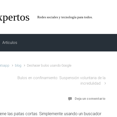
xpertos
Redes sociales y tecnología para todos.
Artículos
atsapp
blog
Deshacer bulos usando Google
Bulos en confinamiento: Suspensión voluntaria de la
incredulidad.
Deja un comentario
 tiene las patas cortas. Simplemente usando un buscador