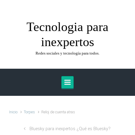
Saltar al contenido principal
Tecnologia para
inexpertos
Redes sociales y tecnología para todos.
Inicio
Torpes
Reloj de cuenta atras
Bluesky para inexpertos ¿Qué es Bluesky?