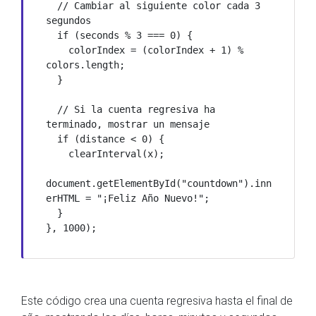
  // Cambiar al siguiente color cada 3 
segundos

  if (seconds % 3 === 0) {

    colorIndex = (colorIndex + 1) % 
colors.length;

  }

  // Si la cuenta regresiva ha 
terminado, mostrar un mensaje

  if (distance < 0) {

    clearInterval(x);

document.getElementById("countdown").inn
erHTML = "¡Feliz Año Nuevo!";

  }

Este código crea una cuenta regresiva hasta el final de