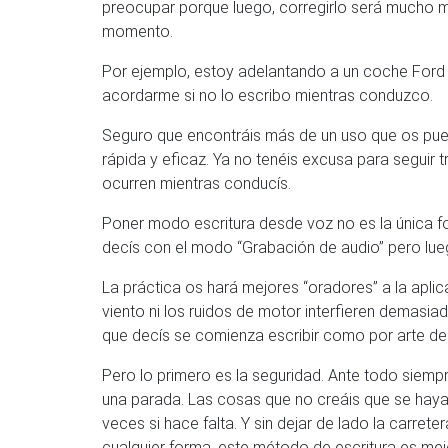
preocupar porque luego, corregirlo será mucho m
momento.
Por ejemplo, estoy adelantando a un coche Ford F
acordarme si no lo escribo mientras conduzco.
Seguro que encontráis más de un uso que os pued
rápida y eficaz. Ya no tenéis excusa para seguir
ocurren mientras conducís.
Poner modo escritura desde voz no es la única f
decís con el modo “Grabación de audio” pero luego
La práctica os hará mejores “oradores” a la aplic
viento ni los ruidos de motor interfieren demasia
que decís se comienza escribir como por arte de
Pero lo primero es la seguridad. Ante todo siemp
una parada. Las cosas que no creáis que se hayan e
veces si hace falta. Y sin dejar de lado la carr
cualquier forma, este método de escritura es mejo