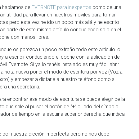
a hablamos de
EVERNOTE para inexpertos
como de una
an utilidad para llevar en nuestros móviles para tomar
otas pero esta vez he ido un poco más allá y he escrito
ran parte de este mismo artículo conduciendo solo en el
oche con manos libres:
unque os parezca un poco extraño todo este artículo lo
oy a escribir conduciendo el coche con la aplicación de
vil Evernote. Si ya lo tenéis instalado es muy fácil abrir
na nota nueva poner el modo de escritura por voz (Voz a
exto) y empezar a dictarle a nuestro teléfono como si
era una secretaria.
ara encontrar ese modo de escritura se puede elegir de la
sta que sale al pulsar el botón de “+” al lado del símbolo
tador de tiempo en la esquina superior derecha que indica
e por nuestra dicción imperfecta pero no nos debe