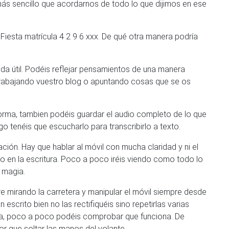
ás sencillo que acordarnos de todo lo que dijimos en ese
iesta matrícula 4 2 9 6 xxx. De qué otra manera podría
a útil. Podéis reflejar pensamientos de una manera
 trabajando vuestro blog o apuntando cosas que se os
orma, tambien podéis guardar el audio completo de lo que
 tenéis que escucharlo para transcribirlo a texto.
ación. Hay que hablar al móvil con mucha claridad y ni el
do en la escritura. Poco a poco iréis viendo como todo lo
 magia.
re mirando la carretera y manipular el móvil siempre desde
scrito bien no las rectifiquéis sino repetirlas varias
etera, poco a poco podéis comprobar que funciona. De
r que soltar las manos del volante.