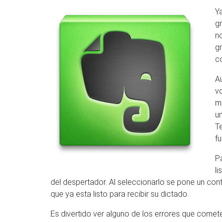
Y
gr
n
g
c
A
v
mó
u
T
fu
P
li
del despertador. Al seleccionarlo se pone un con
que ya esta listo para recibir su dictado.
Es divertido ver alguno de los errores que comet